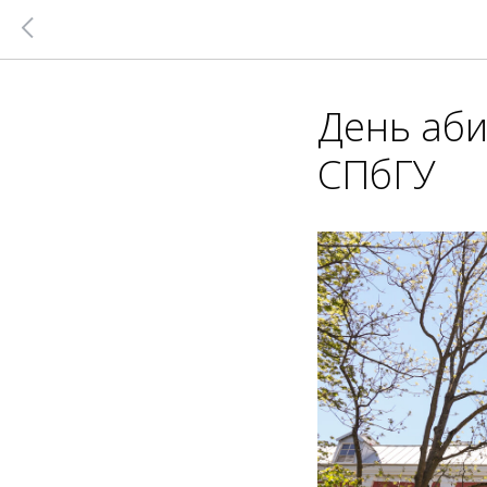
День аби
СПбГУ