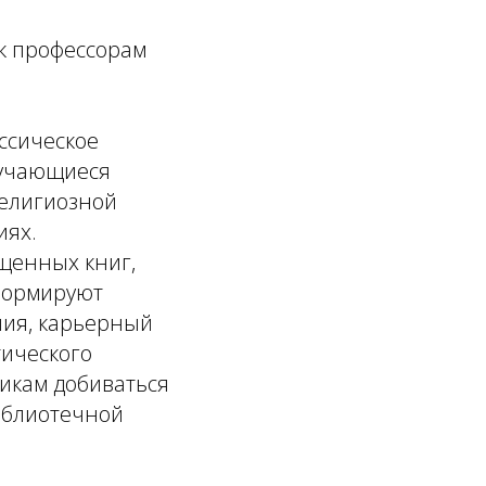
к профессорам
ссическое
бучающиеся
религиозной
иях.
щенных книг,
 формируют
ния, карьерный
тического
икам добиваться
библиотечной