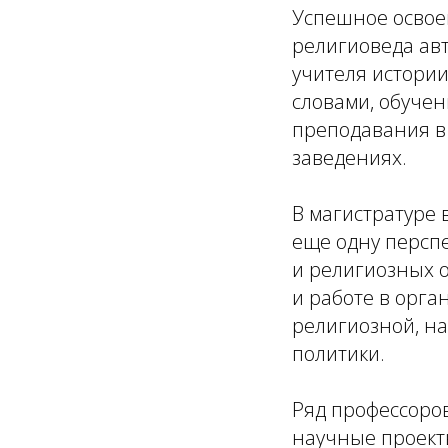
Успешное освое
религиоведа ав
учителя истори
словами, обучен
преподавания в
заведениях.
В магистратуре 
еще одну персп
и религиозных о
и работе в орга
религиозной, н
политики.
Ряд профессоро
научные проект