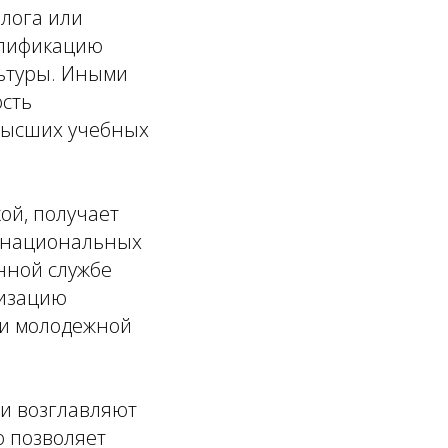
лога или
алификацию
льтуры. Иными
ость
 высших учебных
ой, получает
е национальных
нной службе
лизацию
 и молодежной
ии возглавляют
о позволяет