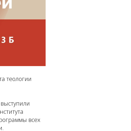
та теологии
 выступили
нститута
программы всех
и.