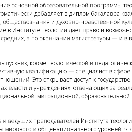
ние основной образовательной программы тео
томатически добавляет в диплом бакалавра кв
и, обществознания и духовно-нравственной ку
ие в Институте теологии дает право и возможн
 средних, а по окончании магистратуры — и в
выпускник, кроме теологической и педагогическ
ективную квалификацию — специалист в сфер
тношений. Это открывает доступ к государстве
нах власти и учреждениях, отвечающих за реа
ациональной, миграционной, образовательной
в и ведущих преподавателей Института теолог
ы мирового и общенационального уровней, чт