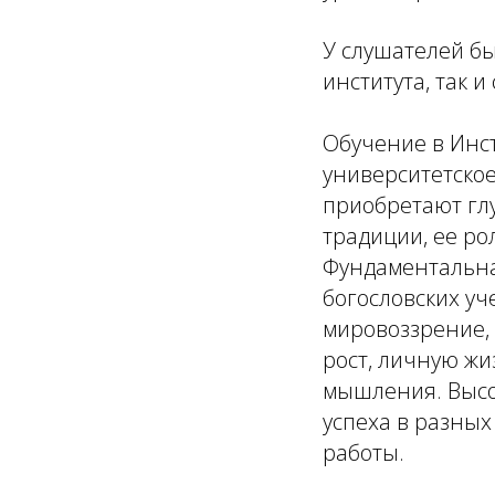
У слушателей б
института, так 
Обучение в Инст
университетское
приобретают глу
традиции, ее ро
Фундаментальна
богословских уч
мировоззрение,
рост, личную ж
мышления. Высо
успеха в разных
работы.