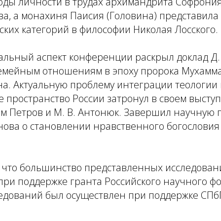
оды личности в трудах архимандрита Софрония
а, а монахиня Паисия (Головина) представила
ких категорий в философии Николая Лосского.
льный аспект конференции раскрыл доклад Д. 
мейным отношениям в эпоху пророка Мухамм
а. Актуальную проблему интеграции теологии 
 пространство России затронул в своем высту
м Петров и М. В. Антонюк. Завершил научную 
анова о становлении нравственного богословия 
, что большинство представленных исследова
при поддержке гранта Российского научного фо
ледований был осуществлен при поддержке СПб