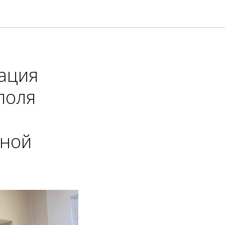
ация
поля
чной