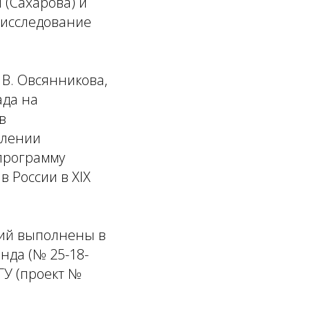
 (Сахарова) и
 исследование
В. Овсянникова,
ада на
в
плении
программу
в России в XIX
ний выполнены в
нда (№ 25-18-
ГУ (проект №