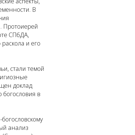
вские аспекты,
еменности. В
ния
. Протоиерей
оте СПбДА,
раскола и его
ьи, стали темой
лигиозные
ящен доклад
 богословия в
-богословскому
ый анализ