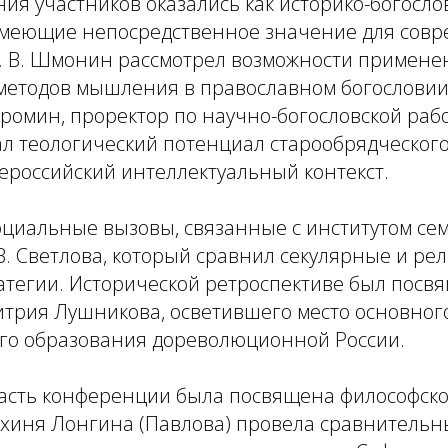
ия участников оказались как историко-богосло
 имеющие непосредственное значение для совр
Д. В. Шмонин рассмотрел возможности примене
 методов мышления в православном богословии
ромин, проректор по научно-богословской раб
 теологический потенциал старообрядческого 
ероссийский интеллектуальный контекст.
циальные вызовы, связанные с институтом сем
В. Светлова, который сравнил секулярные и ре
атегии. Исторической ретроспективе был посв
трия Лушникова, осветившего место основного
ого образования дореволюционной России.
асть конференции была посвящена философско
хиня Лонгина (Павлова) провела сравнительн