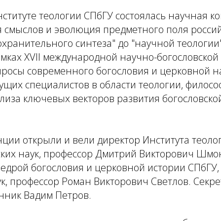
нституте теологии СПбГУ состоялась научная 
 смыслов и эволюция предметного поля росси
"охранительного синтеза" до "научной теологии
мках ХVII международной научно-богословско
росы современного богословия и церковной на
ущих специалистов в области теологии, филосо
лиза ключевых векторов развития богословско
ции открыли и вели директор Института теоло
ских наук, профессор Дмитрий Викторович Шмо
едрой богословия и церковной истории СПбГУ,
к, профессор Роман Викторович Светлов. Секр
нник Вадим Петров.