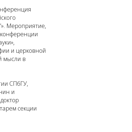
конференция
йского
"». Мероприятие,
й конференции
уки»,
фии и церковной
й мысли в
гии СПбГУ,
нин и
 доктор
етарем секции