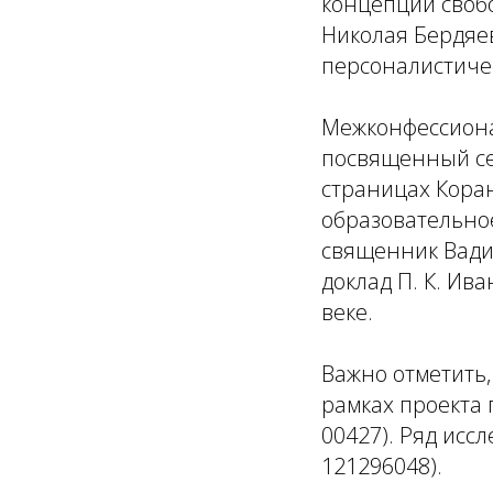
концепции своб
Николая Бердяев
персоналистичес
Межконфессиона
посвященный се
страницах Коран
образовательное
священник Вади
доклад П. К. Ив
веке.
Важно отметить
рамках проекта 
00427). Ряд исс
121296048).