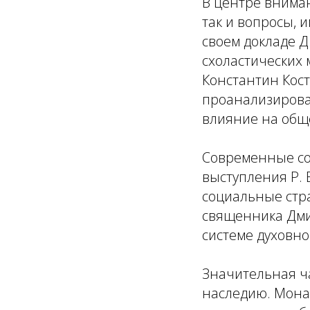
В центре вниман
так и вопросы,
своем докладе 
схоластических
Константин Кост
проанализировал
влияние на общ
Современные со
выступления Р. 
социальные стр
священника Дми
системе духовн
Значительная ч
наследию. Мона