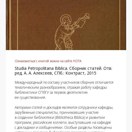
Ознакомиться с книгой можно на сайте НОТА
Studia Petropolitana Biblica. Сборник статей. Отв.
ред. А. А. Алексеев, СПб.: Контраст, 2015
Международный по составу участников сборник отличается
тематическим разнообразием, отражая работу кафедры
библеистики СПбГУ за первое десятилетие
ее существования.
Авторами статей и докладов являются сотрудники кафедры,
зарубежные специалисты, принимавшие участие
в создании библиотеки (Bibliotheca Biblica) и развитии
программ, российские коллеги, выступавшие на кафедре
с докладами и сообщениями. Особые разделы посвящены