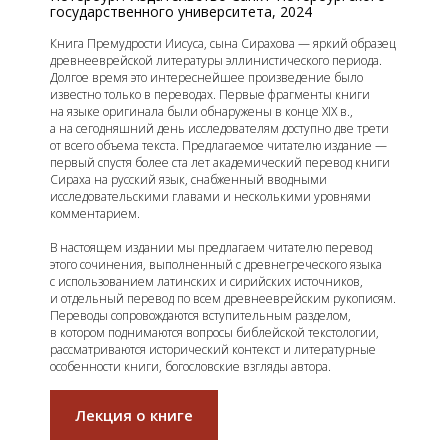
государственного университета, 2024
Книга Премудрости Иисуса, сына Сирахова — яркий образец
древнееврейской литературы эллинистического периода.
Долгое время это интереснейшее произведение было
известно только в переводах. Первые фрагменты книги
на языке оригинала были обнаружены в конце XIX в.,
а на сегодняшний день исследователям доступно две трети
от всего объема текста. Предлагаемое читателю издание —
первый спустя более ста лет академический перевод книги
Сираха на русский язык, снабженный вводными
исследовательскими главами и несколькими уровнями
комментарием.
В настоящем издании мы предлагаем читателю перевод
этого сочинения, выполненный с древнегреческого языка
с использованием латинских и сирийских источников,
и отдельный перевод по всем древнееврейским рукописям.
Переводы сопровождаются вступительным разделом,
в котором поднимаются вопросы библейской текстологии,
рассматриваются исторический контекст и литературные
особенности книги, богословские взгляды автора.
Лекция о книге