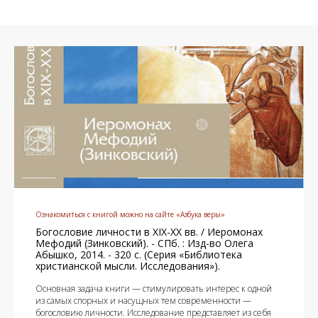
Ознакомиться с книгой можно на сайте «Азбука веры»
Богословие личности в XIX-XX вв. / Иеромонах
Мефодий (Зинковский). - СПб. : Изд-во Олега
Абышко, 2014. - 320 с. (Серия «Библиотека
христианской мысли. Исследования»).
Основная задача книги — стимулировать интерес к одной
из самых спорных и насущных тем современности —
богословию личности. Исследование представляет из себя