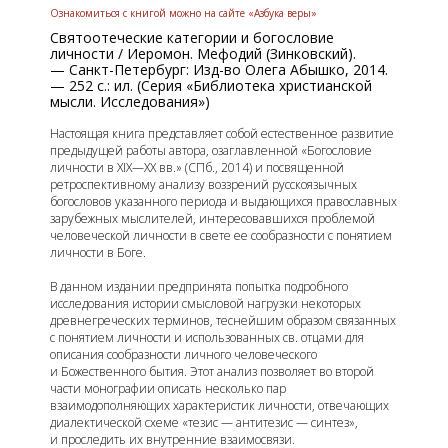
Ознакомиться с книгой можно на сайте «Азбука веры»
Святоотеческие категории и богословие
личности / Иеромон. Мефодий (Зинковский).
— Санкт-Петербург: Изд-во Олега Абышко, 2014.
— 252 с.: ил. (Серия «Библиотека христианской
мысли. Исследования»)
Настоящая книга представляет собой естественное развитие
предыдущей работы автора, озаглавленной «Богословие
личности в XIX—XX вв.» (СПб., 2014) и посвященной
ретроспективному анализу воззрений русскоязычных
богословов указанного периода и выдающихся православных
зарубежных мыслителей, интересовавшихся проблемой
человеческой личности в свете ее сообразности с понятием
личности в Боге.
В данном издании предпринята попытка подробного
исследования истории смысловой нагрузки некоторых
древнегреческих терминов, теснейшим образом связанных
с понятием личности и использованных св. отцами для
описания сообразности личного человеческого
и Божественного бытия. Этот анализ позволяет во второй
части монографии описать несколько пар
взаимодополняющих характеристик личности, отвечающих
диалектической схеме «тезис — антитезис — синтез»,
и проследить их внутренние взаимосвязи.