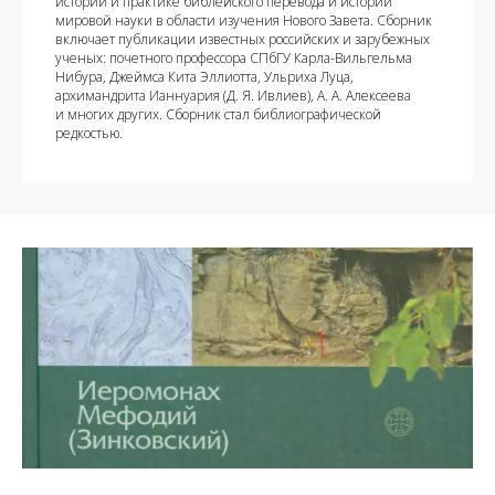
истории и практике библейского перевода и истории
мировой науки в области изучения Нового Завета. Сборник
включает публикации известных российских и зарубежных
ученых: почетного профессора СПбГУ Карла-Вильгельма
Нибура, Джеймса Кита Эллиотта, Ульриха Луца,
архимандрита Ианнуария (Д. Я. Ивлиев), А. А. Алексеева
и многих других. Сборник стал библиографической
редкостью.