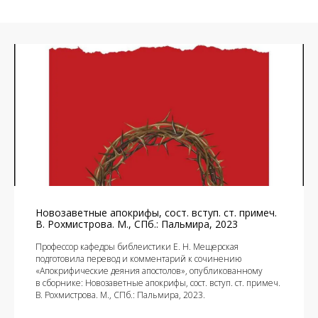
Новозаветные апокрифы, сост. вступ. ст. примеч.
В. Рохмистрова. М., СПб.: Пальмира, 2023
Профессор кафедры библеистики Е. Н. Мещерская
подготовила перевод и комментарий к сочинению
«Апокрифические деяния апостолов», опубликованному
в сборнике: Новозаветные апокрифы, сост. вступ. ст. примеч.
В. Рохмистрова. М., СПб.: Пальмира, 2023.