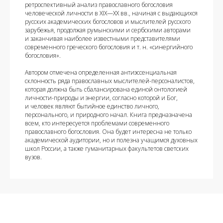
ретроспективный анализ православного богословия
человеческой личности в XIX—XX вв., начиная с выдающихся
русских академических богословов и мыслителей русского
зарубежья, продолжая румынскими и сербскими авторами
и заканчивая наиболее известными представителями
современного греческого богословия и т. н. «синергийного
богословия».
Автором отмечена определенная антиэссенциальная
склонность ряда православных мыслителей-персоналистов,
которая должна быть сбалансирована единой онтологией
личности-природы и энергии, согласно которой и Бог,
и человек являют бытийное единство личного,
персонального, и природного начал. Книга предназначена
всем, кто интересуется проблемами современного
православного богословия. Она будет интересна не только
академической аудитории, но и полезна учащимся духовных
школ России, а также гуманитарных факультетов светских
вузов.