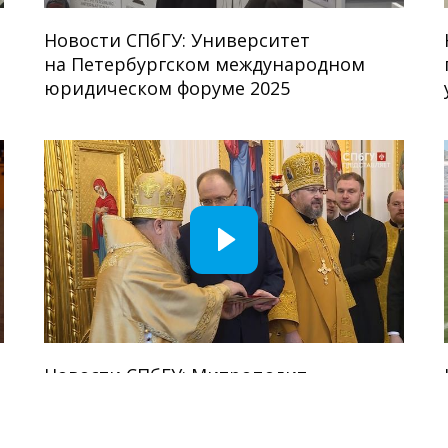
Новости СПбГУ: Университет
на Петербургском международном
юридическом форуме 2025
Новости СПбГУ: Митрополит
Варсонофий совершил великое
освящение храма Святых Апостолов
Петра и Павла