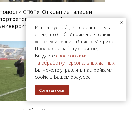
Новости СПбГУ: Открытие галереи
портретов настоятелей
университетского храма
Используя сайт, Вы соглашаетесь
с тем, что СПбГУ применяет файлы
«cookie» и сервисы Яндекс.Метрика.
Продолжая работу с сайтом,
Вы даете
свое согласие
на обработку персональных данных
.
Вы можете управлять настройками
cookie в Вашем браузере.
Соглашаюсь
Новости СПбГУ: Университет
и Санкт‑Петербургская епархия
встретились на футбольном поле