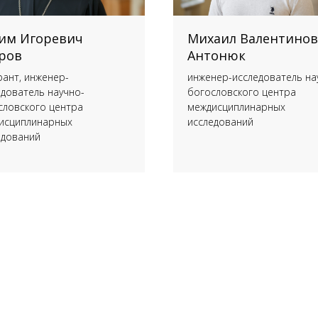
им Игоревич
Михаил Валентино
ров
Антонюк
рант, инженер-
инженер-исследователь на
едователь научно-
богословского центра
словского центра
междисциплинарных
исциплинарных
исследований
едований