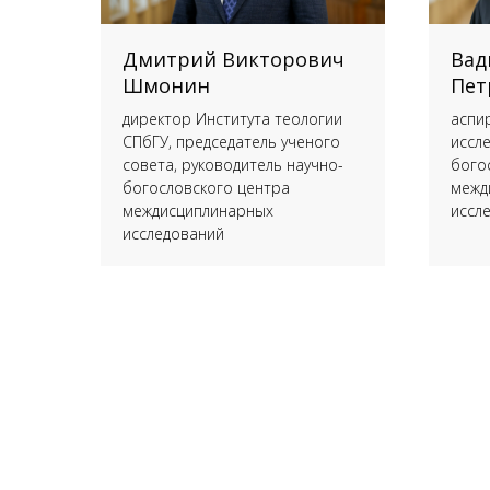
Дмитрий Викторович
Вад
Шмонин
Пет
директор Института теологии
аспи
СПбГУ, председатель ученого
иссл
совета, руководитель научно-
бого
богословского центра
межд
междисциплинарных
иссл
исследований