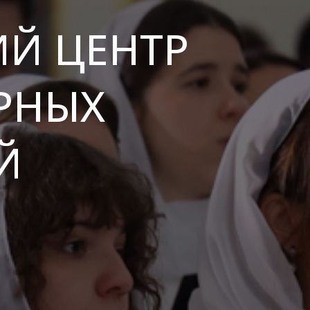
Й ЦЕНТР
РНЫХ
Й